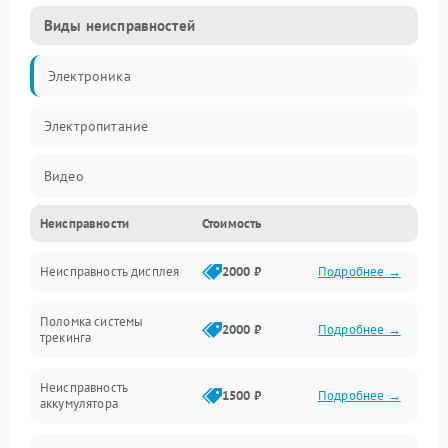
Виды неисправностей
Электроника
Электропитание
Видео
Неисправности
Стоимость
ПО
Неисправность дисплея
2000 ₽
Подробнее →
Сенсоры
Поломка системы
Механические повреждения
2000 ₽
Подробнее →
трекинга
Оптика
Неисправность
1500 ₽
Подробнее →
аккумулятора
Механика