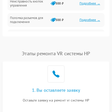
Неисправность кнопок
500 ₽
Подробнее →
управления
Поломка разъемов для
500 ₽
Подробнее →
подключения
Неисправность системы
1000 ₽
Подробнее →
звука
Повреждение проводов
500 ₽
Подробнее →
Этапы ремонта VR системы HP
Неисправность системы
1000 ₽
Подробнее →
защиты от перегрузок
Поломка системы
автоматического
1000 ₽
Подробнее →
отключения
1. Вы оставляете заявку
Оставьте заявку на ремонт vr системы HP
Неисправность системы
защиты от короткого
1000 ₽
Подробнее →
замыкания