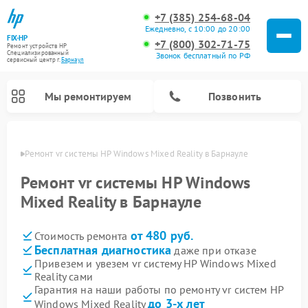
+7 (385) 254-68-04
Ежедневно, с 10:00 до 20:00
FIX-HP
+7 (800) 302-71-75
Ремонт устройств HP
Специализированный
Звонок бесплатный по РФ
cервисный центр г.
Барнаул
Мы ремонтируем
Позвонить
науле
Ремонт vr системы HP Windows Mixed Reality в Барнауле
Ремонт vr системы HP Windows
Mixed Reality в Барнауле
от 480 руб.
Стоимость ремонта
Бесплатная диагностика
даже при отказе
Привезем и увезем vr систему HP Windows Mixed
Reality сами
Гарантия на наши работы по ремонту vr систем HP
до 3-х лет
Windows Mixed Reality