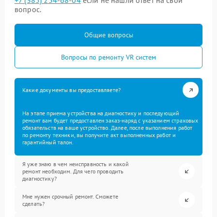
+7 (385) 254-68-04
если не нашли ответ на свой
вопрос.
Общие вопросы
Вопросы по ремонту VR систем
Какие документы вы предоставляете?
На этапе приема устройства на диагностику и последующий
ремонт вам будет предоставлен заказ-наряд с указанием страховых
обязательств на ваше устройство. Далее, после выполнения работ
по ремонту техники, вы получите акт выполненных работ и
гарантийный талон.
Я уже знаю в чем неисправность и какой
ремонт необходим. Для чего проводить
диагностику?
Мне нужен срочный ремонт. Сможете
сделать?