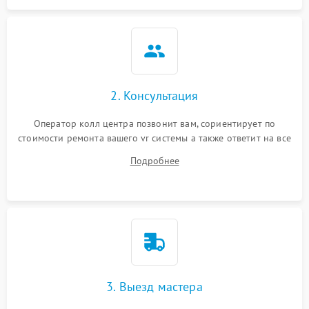
Повреждение системы
1000 ₽
Подробнее →
защиты от перегрева
Неисправность системы
защиты от
1000 ₽
Подробнее →
перенапряжения
2. Консультация
Оператор колл центра позвонит вам, сориентирует по
Неисправность системы
1000 ₽
Подробнее →
стоимости ремонта вашего vr системы а также ответит на все
защиты от замыкания
ваши вопросы.
Подробнее
Повреждение системы
1000 ₽
Подробнее →
защиты от перегрузок
Неисправность системы
1000 ₽
Подробнее →
защиты от перегрева
3. Выезд мастера