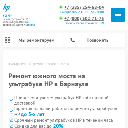
+7 (385) 254-68-04
Ежедневно, с 10:00 до 20:00
FIX-HP
+7 (800) 302-71-75
Ремонт устройств HP
Специализированный
Звонок бесплатный по РФ
cервисный центр г.
Барнаул
Мы ремонтируем
Позвонить
науле
Ультрабук HP ремонт южного моста
Ремонт южного моста на
ультрабуке HP в Барнауле
Привезем и увезем ультрабук HP собственной
доставкой
Гарантия на наши работы по ремонту ультрабуков
до 3-х лет
HP
Срочный ремонт ультрабуков HP в течении часа
20%
Скидка для вас до