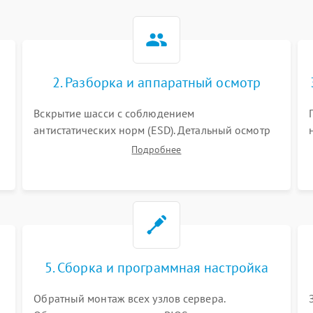
2. Разборка и аппаратный осмотр
Вскрытие шасси с соблюдением
антистатических норм (ESD). Детальный осмотр
материнской платы, процессоров, RAID-
Подробнее
контроллеров и блоков питания на наличие
термических повреждений, прогаров или
окислений.
5. Сборка и программная настройка
Обратный монтаж всех узлов сервера.