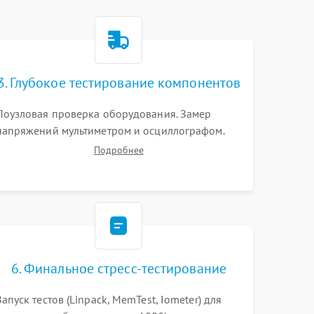
3. Глубокое тестирование компонентов
Поузловая проверка оборудования. Замер
напряжений мультиметром и осциллографом.
Проверка модулей памяти (ECC) и состояния
Подробнее
накопителей (SMART, массивы RAID)
специализированными диагностическими
утилитами.
6. Финальное стресс-тестирование
Запуск тестов (Linpack, MemTest, Iometer) для