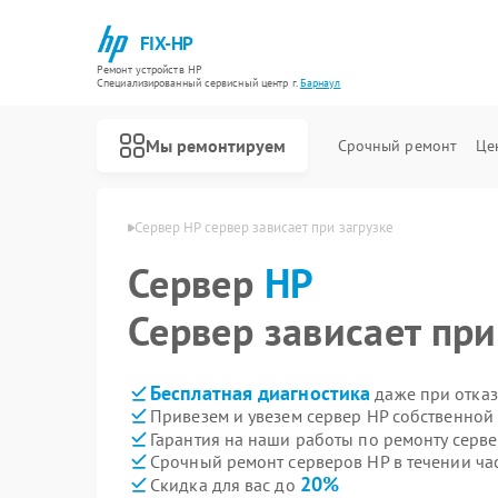
FIX-HP
Ремонт устройств HP
Специализированный cервисный центр г.
Барнаул
Мы ремонтируем
Срочный ремонт
Це
веров HP в Барнауле
Сервер HP сервер зависает при загрузке
Сервер
HP
Сервер зависает при
Бесплатная диагностика
даже при отказ
Привезем и увезем сервер HP собственной
Гарантия на наши работы по ремонту серв
Срочный ремонт серверов HP в течении ча
20%
Скидка для вас до