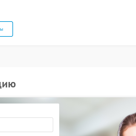
ны
цию