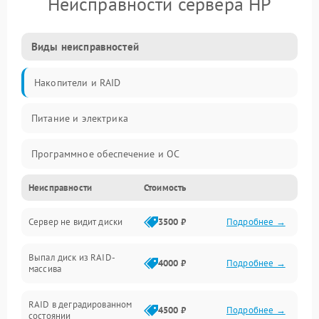
Неисправности сервера HP
Виды неисправностей
Накопители и RAID
Питание и электрика
Программное обеспечение и ОС
Неисправности
Стоимость
Охлаждение и температура
Сервер не видит диски
3500 ₽
Подробнее →
Материнская плата и процессор
Выпал диск из RAID-
Сеть и коммуникации
4000 ₽
Подробнее →
массива
BIOS / прошивки
RAID в деградированном
4500 ₽
Подробнее →
состоянии