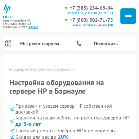
+7 (385) 254-68-04
Ежедневно, с 10:00 до 20:00
FIX-HP
+7 (800) 302-71-75
Ремонт устройств HP
Специализированный
Звонок бесплатный по РФ
cервисный центр г.
Барнаул
Мы ремонтируем
Позвонить
науле
Сервер HP настройка оборудования
Настройка оборудования на
сервере HP в Барнауле
Привезем и увезем сервер HP собственной
доставкой
Гарантия на наши работы по ремонту серверов HP
до 3-х лет
Срочный ремонт серверов HP в течении часа
20%
Скидка для вас до