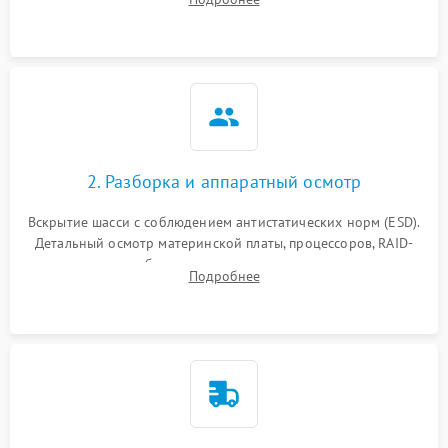
корпуса для быстрой локализации сбоя.
2. Разборка и аппаратный осмотр
Вскрытие шасси с соблюдением антистатических норм (ESD).
Детальный осмотр материнской платы, процессоров, RAID-
контроллеров и блоков питания на наличие термических
Подробнее
повреждений, прогаров или окислений.