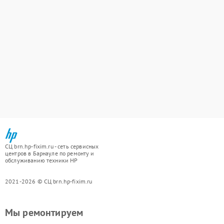
СЦ brn.hp-fixim.ru - сеть сервисных
центров в Барнауле по ремонту и
обслуживанию техники HP
2021-2026 © СЦ brn.hp-fixim.ru
Мы ремонтируем