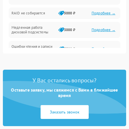
Оперативная память
RAID не собирается
5000 ₽
Подробнее →
Корпус и механика
Медленная работа
3000 ₽
Подробнее →
дисковой подсистемы
Контроллеры и интерфейсы
Ошибки чтения и записи
Виртуализация и сервисы
3500 ₽
Подробнее →
данных
Влага и внешние воздействия
Потеря данных
5000 ₽
Подробнее →
Программные сбои
У Вас остались вопросы?
Оставьте заявку, мы свяжемся с Вами в ближайшее
Общие поломки
время
Система охлаждения
Заказать звонок
Режим работы