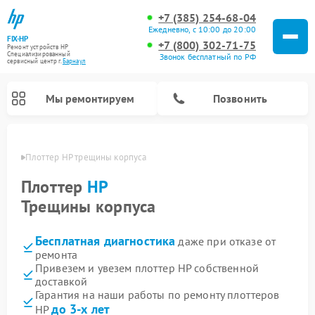
+7 (385) 254-68-04
Ежедневно, с 10:00 до 20:00
FIX-HP
+7 (800) 302-71-75
Ремонт устройств HP
Специализированный
Звонок бесплатный по РФ
cервисный центр г.
Барнаул
Мы ремонтируем
Позвонить
науле
Плоттер HP трещины корпуса
Плоттер
HP
Трещины корпуса
Бесплатная диагностика
даже при отказе от
ремонта
Привезем и увезем плоттер HP собственной
доставкой
Гарантия на наши работы по ремонту плоттеров
до 3-х лет
HP