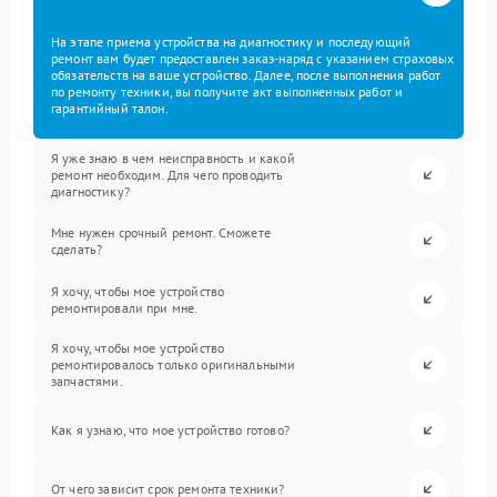
На этапе приема устройства на диагностику и последующий
ремонт вам будет предоставлен заказ-наряд с указанием страховых
обязательств на ваше устройство. Далее, после выполнения работ
по ремонту техники, вы получите акт выполненных работ и
гарантийный талон.
Я уже знаю в чем неисправность и какой
ремонт необходим. Для чего проводить
диагностику?
Мне нужен срочный ремонт. Сможете
сделать?
Я хочу, чтобы мое устройство
ремонтировали при мне.
Я хочу, чтобы мое устройство
ремонтировалось только оригинальными
запчастями.
Как я узнаю, что мое устройство готово?
От чего зависит срок ремонта техники?