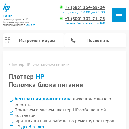
+7 (385) 254-68-04
Ежедневно, с 10:00 до 20:00
FIX-HP
+7 (800) 302-71-75
Ремонт устройств HP
Специализированный
Звонок бесплатный по РФ
cервисный центр г.
Барнаул
Мы ремонтируем
Позвонить
науле
Плоттер HP поломка блока питания
Плоттер
HP
Поломка блока питания
Бесплатная диагностика
даже при отказе от
ремонта
Привезем и увезем плоттер HP собственной
доставкой
Гарантия на наши работы по ремонту плоттеров
до 3-х лет
HP