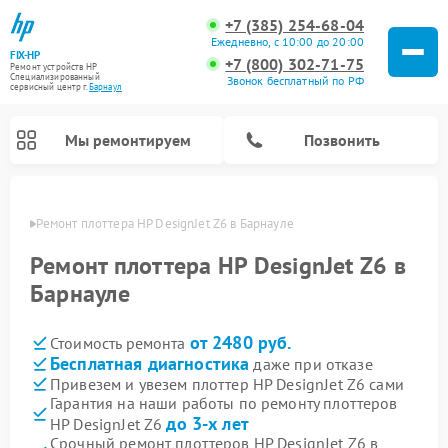
+7 (385) 254-68-04
Ежедневно, с 10:00 до 20:00
FIX-HP
+7 (800) 302-71-75
Ремонт устройств HP
Специализированный
Звонок бесплатный по РФ
cервисный центр г.
Барнаул
Мы ремонтируем
Позвонить
науле
Ремонт плоттера HP DesignJet Z6 в Барнауле
Ремонт плоттера HP DesignJet Z6 в
Барнауле
от 2480 руб.
Стоимость ремонта
Бесплатная диагностика
даже при отказе
Привезем и увезем плоттер HP DesignJet Z6 сами
Гарантия на наши работы по ремонту плоттеров
до 3-х лет
HP DesignJet Z6
Срочный ремонт плоттеров HP DesignJet Z6 в