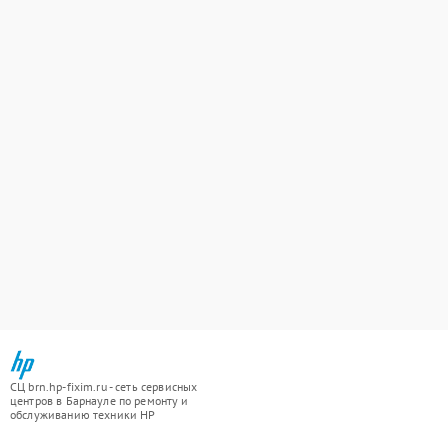
СЦ brn.hp-fixim.ru - сеть сервисных
центров в Барнауле по ремонту и
обслуживанию техники HP