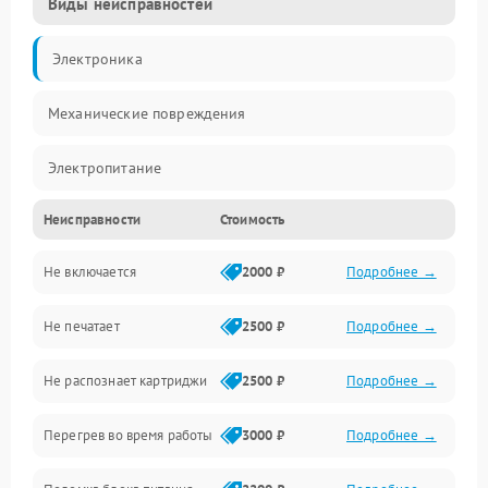
Виды неисправностей
Электроника
Механические повреждения
Электропитание
Неисправности
Стоимость
Работа системы
Не включается
2000 ₽
Подробнее →
Механика
Не печатает
2500 ₽
Подробнее →
Оптика
Не распознает картриджи
2500 ₽
Подробнее →
Программное обеспечение
Перегрев во время работы
3000 ₽
Подробнее →
Корпус/Герметичность