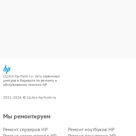
СЦ brn.hp-fixim.ru - сеть сервисных
центров в Барнауле по ремонту и
обслуживанию техники HP
2021-2026 © СЦ brn.hp-fixim.ru
Мы ремонтируем
Ремонт серверов HP
Ремонт ноутбуков HP
Ремонт компьютеров HP
Ремонт принтеров HP