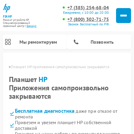
+7 (385) 254-68-04
Ежедневно, с 10:00 до 20:00
FIX-HP
+7 (800) 302-71-75
Ремонт устройств HP
Специализированный
Звонок бесплатный по РФ
cервисный центр г.
Барнаул
Мы ремонтируем
Позвонить
науле
Планшет HP приложения самопроизвольно закрываются
Планшет
HP
Приложения самопроизвольно
закрываются
Бесплатная диагностика
даже при отказе от
ремонта
Привезем и увезем планшет HP собственной
доставкой
Гарантия на наши работы по ремонту планшетов