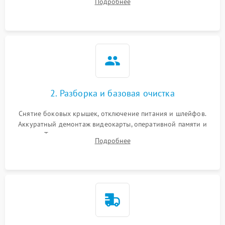
Подробнее
локализации базовых неисправностей без полного разбора.
2. Разборка и базовая очистка
Снятие боковых крышек, отключение питания и шлейфов.
Аккуратный демонтаж видеокарты, оперативной памяти и
кулеров. Тщательная очистка корпуса и радиаторов от пыли
Подробнее
с помощью сжатого воздуха для предотвращения
замыканий.