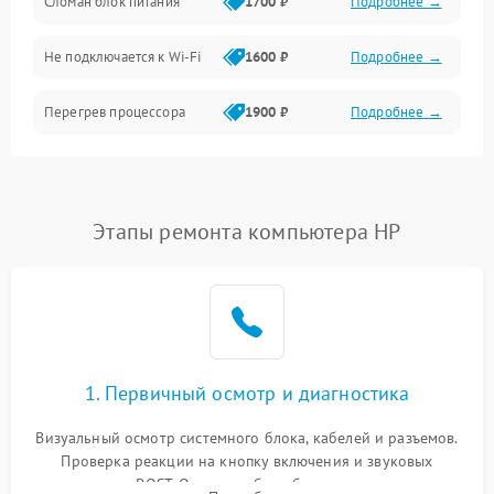
Сломан блок питания
1700 ₽
Подробнее →
Программное обеспечение
Не подключается к Wi-Fi
1600 ₽
Подробнее →
Аудио
Перегрев процессора
1900 ₽
Подробнее →
Проблемы с видеокартой
1800 ₽
Подробнее →
Проблемы с
Этапы ремонта компьютера HP
подключением внешних
1400 ₽
Подробнее →
устройств
Не работает система
1700 ₽
Подробнее →
охлаждения
Ошибки в работе
1. Первичный осмотр и диагностика
1500 ₽
Подробнее →
оперативной памяти
Визуальный осмотр системного блока, кабелей и разъемов.
Не распознается USB-порт
1300 ₽
Подробнее →
Проверка реакции на кнопку включения и звуковых
сигналов POST. Оценка работы блока питания для