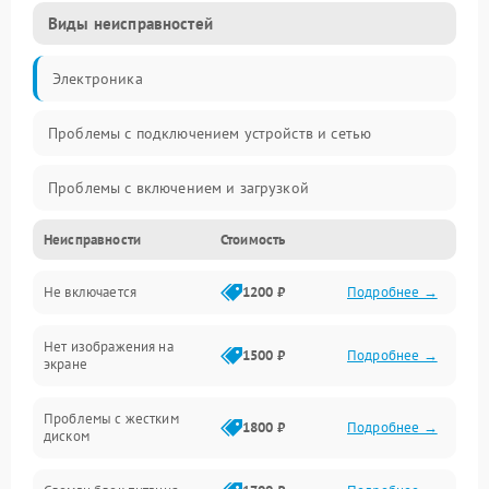
Виды неисправностей
Электроника
Проблемы с подключением устройств и сетью
Проблемы с включением и загрузкой
Неисправности
Стоимость
Проблемы с изображением и монитором
Не включается
1200 ₽
Подробнее →
Проблемы с производительностью и стабильностью
Нет изображения на
Прочие специфичные проблемы
1500 ₽
Подробнее →
экране
Проблемы с хранением данных
Проблемы с жестким
1800 ₽
Подробнее →
диском
Механические повреждения