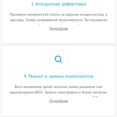
3. Аппаратная дефектовка
Проверка материнской платы на вздутые конденсаторы и
прогары. Замер напряжений мультиметром. Тестирование
оперативной памяти и накопителей с помощью
Подробнее
диагностического ПО для выявления сбойных секторов и
ошибок.
4. Ремонт и замена компонентов
Восстановление цепей питания, пайка разъемов или
перепрошивка BIOS. Замена неисправного блока питания,
видеокарты, процессора или установка нового SSD для
Подробнее
восстановления и повышения скорости работы системы.