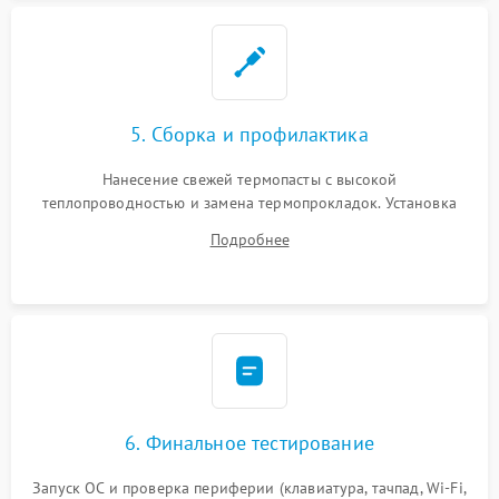
5. Сборка и профилактика
Нанесение свежей термопасты с высокой
теплопроводностью и замена термопрокладок. Установка
системы охлаждения, подключение всех внутренних
Подробнее
шлейфов, модулей памяти и накопителей. Предварительная
сборка корпуса.
6. Финальное тестирование
Запуск ОС и проверка периферии (клавиатура, тачпад, Wi-Fi,