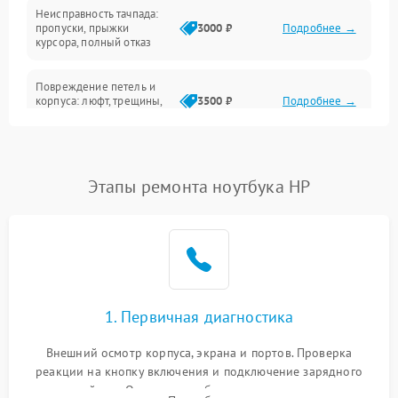
Неисправность тачпада:
Сеть и интернет
пропуски, прыжки
3000 ₽
Подробнее →
курсора, полный отказ
Система охлаждения
Повреждение петель и
корпуса: люфт, трещины,
3500 ₽
Подробнее →
деформация
Проблемы аккумулятора:
быстрая разрядка,
2500 ₽
Подробнее →
Этапы ремонта ноутбука HP
невозможность зарядки,
вздутие
Неисправность зарядного
устройства или разъёма
2000 ₽
Подробнее →
питания
1. Первичная диагностика
Перегрев из‑за пыли,
износа термопасты или
2500 ₽
Подробнее →
неисправности кулера
Внешний осмотр корпуса, экрана и портов. Проверка
реакции на кнопку включения и подключение зарядного
устройства. Оценка потребления тока с помощью
Выход из строя SSD или