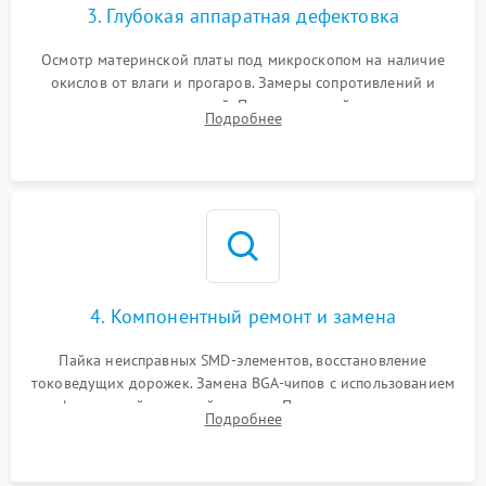
3. Глубокая аппаратная дефектовка
Осмотр материнской платы под микроскопом на наличие
окислов от влаги и прогаров. Замеры сопротивлений и
дежурных напряжений. Проверка цепей питания,
Подробнее
мультиконтроллера, процессора и видеочипа.
4. Компонентный ремонт и замена
Пайка неисправных SMD-элементов, восстановление
токоведущих дорожек. Замена BGA-чипов с использованием
инфракрасной паяльной станции. Прошивка микросхемы
Подробнее
BIOS или замена поврежденных портов USB