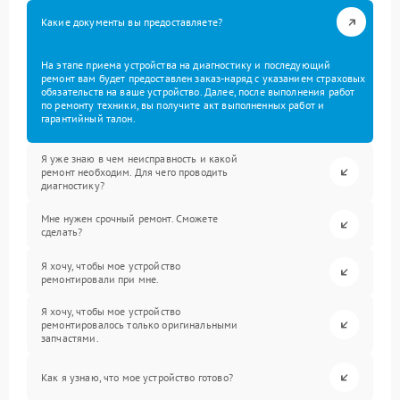
Какие документы вы предоставляете?
На этапе приема устройства на диагностику и последующий
ремонт вам будет предоставлен заказ-наряд с указанием страховых
обязательств на ваше устройство. Далее, после выполнения работ
по ремонту техники, вы получите акт выполненных работ и
гарантийный талон.
Я уже знаю в чем неисправность и какой
ремонт необходим. Для чего проводить
диагностику?
Мне нужен срочный ремонт. Сможете
сделать?
Я хочу, чтобы мое устройство
ремонтировали при мне.
Я хочу, чтобы мое устройство
ремонтировалось только оригинальными
запчастями.
Как я узнаю, что мое устройство готово?