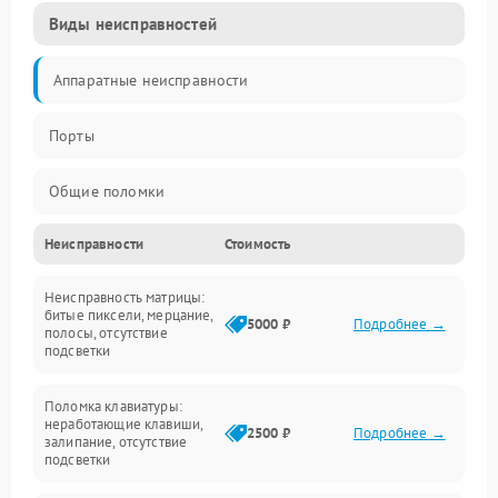
Виды неисправностей
Аппаратные неисправности
Порты
Общие поломки
Неисправности
Стоимость
Устройства
Неисправность матрицы:
Программные ошибки
битые пиксели, мерцание,
5000 ₽
Подробнее →
полосы, отсутствие
подсветки
Электрические и системные сбои
Поломка клавиатуры:
Интерфейсные проблемы
неработающие клавиши,
2500 ₽
Подробнее →
залипание, отсутствие
подсветки
Батарея