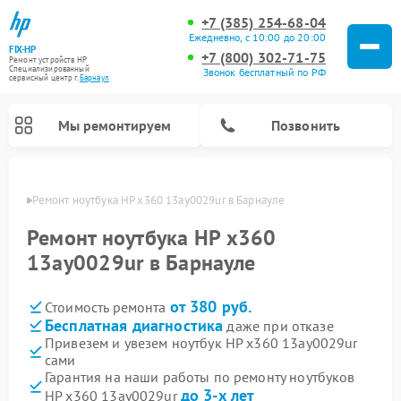
+7 (385) 254-68-04
Ежедневно, с 10:00 до 20:00
FIX-HP
+7 (800) 302-71-75
Ремонт устройств HP
Специализированный
Звонок бесплатный по РФ
cервисный центр г.
Барнаул
Мы ремонтируем
Позвонить
науле
Ремонт ноутбука HP x360 13ay0029ur в Барнауле
Ремонт ноутбука HP x360
13ay0029ur в Барнауле
от 380 руб.
Стоимость ремонта
Бесплатная диагностика
даже при отказе
Привезем и увезем ноутбук HP x360 13ay0029ur
сами
Гарантия на наши работы по ремонту ноутбуков
до 3-х лет
HP x360 13ay0029ur