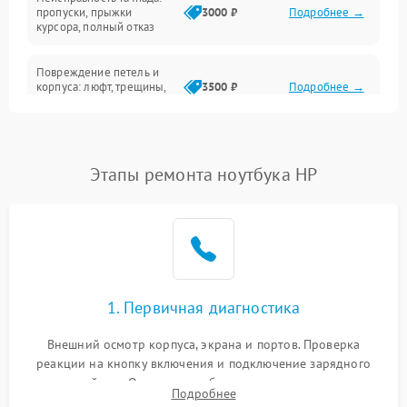
Сеть и интернет
пропуски, прыжки
3000 ₽
Подробнее →
курсора, полный отказ
Система охлаждения
Повреждение петель и
корпуса: люфт, трещины,
3500 ₽
Подробнее →
деформация
Проблемы аккумулятора:
быстрая разрядка,
2500 ₽
Подробнее →
Этапы ремонта ноутбука HP
невозможность зарядки,
вздутие
Неисправность зарядного
устройства или разъёма
2000 ₽
Подробнее →
питания
1. Первичная диагностика
Перегрев из‑за пыли,
износа термопасты или
2500 ₽
Подробнее →
неисправности кулера
Внешний осмотр корпуса, экрана и портов. Проверка
реакции на кнопку включения и подключение зарядного
устройства. Оценка потребления тока с помощью
Выход из строя SSD или
Подробнее
HDD: медленная загрузка,
лабораторного блока питания для локализации проблемы.
3000 ₽
Подробнее →