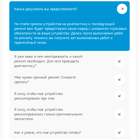
Какие документы вы предоставляете?
На этапе приема устройства на диагностику и последующий
ремонт вам будет предоставлен заказ-наряд с указанием страховых
обязательств на ваше устройство. Далее, после выполнения работ
по ремонту техники, вы получите акт выполненных работ и
гарантийный талон.
Я уже знаю в чем неисправность и какой
ремонт необходим. Для чего проводить
диагностику?
Мне нужен срочный ремонт. Сможете
сделать?
Я хочу, чтобы мое устройство
ремонтировали при мне.
Я хочу, чтобы мое устройство
ремонтировалось только оригинальными
запчастями.
Как я узнаю, что мое устройство готово?