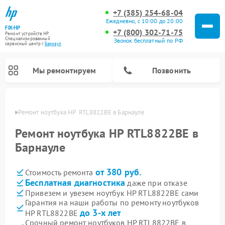
+7 (385) 254-68-04
Ежедневно, с 10:00 до 20:00
FIX-HP
+7 (800) 302-71-75
Ремонт устройств HP
Специализированный
Звонок бесплатный по РФ
cервисный центр г.
Барнаул
Мы ремонтируем
Позвонить
науле
Ремонт ноутбука HP  RTL8822BE в Барнауле
Ремонт ноутбука HP RTL8822BE в
Барнауле
от 380 руб.
Стоимость ремонта
Бесплатная диагностика
даже при отказе
Привезем и увезем ноутбук HP RTL8822BE сами
Гарантия на наши работы по ремонту ноутбуков
до 3-х лет
HP RTL8822BE
Срочный ремонт ноутбуков HP RTL8822BE в