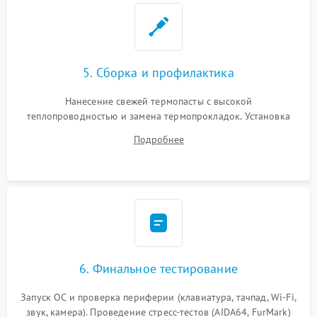
5. Сборка и профилактика
Нанесение свежей термопасты с высокой
теплопроводностью и замена термопрокладок. Установка
системы охлаждения, подключение всех внутренних
Подробнее
шлейфов, модулей памяти и накопителей. Предварительная
сборка корпуса.
6. Финальное тестирование
Запуск ОС и проверка периферии (клавиатура, тачпад, Wi-Fi,
звук, камера). Проведение стресс-тестов (AIDA64, FurMark)