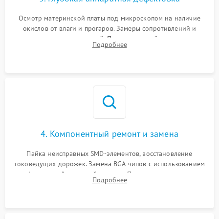
Осмотр материнской платы под микроскопом на наличие
окислов от влаги и прогаров. Замеры сопротивлений и
дежурных напряжений. Проверка цепей питания,
Подробнее
мультиконтроллера, процессора и видеочипа.
4. Компонентный ремонт и замена
Пайка неисправных SMD-элементов, восстановление
токоведущих дорожек. Замена BGA-чипов с использованием
инфракрасной паяльной станции. Прошивка микросхемы
Подробнее
BIOS или замена поврежденных портов USB