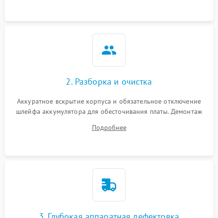
ошибки чтения,
пропадание диска
Неисправность
оперативной памяти:
2000 ₽
Подробнее →
вылеты приложений,
синие экраны
2. Разборка и очистка
Проблемы Wi‑Fi или
2500 ₽
Подробнее →
Bluetooth модулей
Аккуратное вскрытие корпуса и обязательное отключение
шлейфа аккумулятора для обесточивания платы. Демонтаж
системы охлаждения, очистка кулера от пыли и удаление
Подробнее
высохшей термопасты с кристаллов чипов.
3. Глубокая аппаратная дефектовка