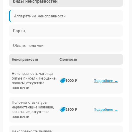
Виды неисправностей
Аппаратные неисправности
Порты
Общие поломки
Неисправности
Стоимость
Устройства
Неисправность матрицы:
Программные ошибки
битые пиксели, мерцание,
5000 ₽
Подробнее →
полосы, отсутствие
подсветки
Электрические и системные сбои
Поломка клавиатуры:
Интерфейсные проблемы
неработающие клавиши,
2500 ₽
Подробнее →
залипание, отсутствие
подсветки
Батарея
Неисправность тачпада: