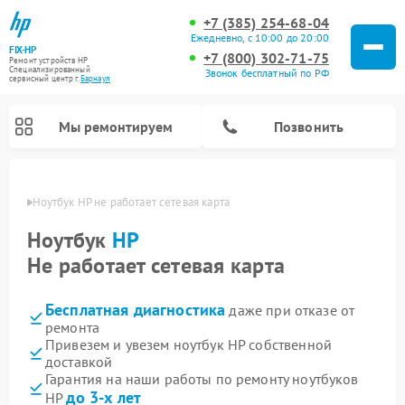
+7 (385) 254-68-04
Ежедневно, с 10:00 до 20:00
FIX-HP
+7 (800) 302-71-75
Ремонт устройств HP
Специализированный
Звонок бесплатный по РФ
cервисный центр г.
Барнаул
Мы ремонтируем
Позвонить
науле
Ноутбук HP не работает сетевая карта
Ноутбук
HP
Не работает сетевая карта
Бесплатная диагностика
даже при отказе от
ремонта
Привезем и увезем ноутбук HP собственной
доставкой
Гарантия на наши работы по ремонту ноутбуков
до 3-х лет
HP