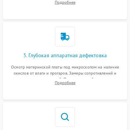
Подробнее
высохшей термопасты с кристаллов чипов.
3. Глубокая аппаратная дефектовка
Осмотр материнской платы под микроскопом на наличие
окислов от влаги и прогаров. Замеры сопротивлений и
дежурных напряжений. Проверка цепей питания,
Подробнее
мультиконтроллера, процессора и видеочипа.