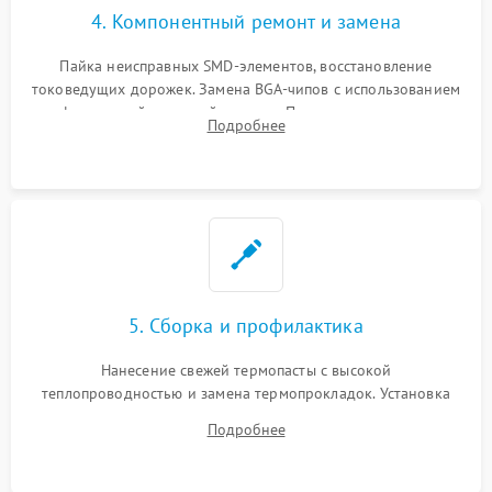
4. Компонентный ремонт и замена
Пайка неисправных SMD-элементов, восстановление
токоведущих дорожек. Замена BGA-чипов с использованием
инфракрасной паяльной станции. Прошивка микросхемы
Подробнее
BIOS или замена поврежденных портов USB
5. Сборка и профилактика
Нанесение свежей термопасты с высокой
теплопроводностью и замена термопрокладок. Установка
системы охлаждения, подключение всех внутренних
Подробнее
шлейфов, модулей памяти и накопителей. Предварительная
сборка корпуса.