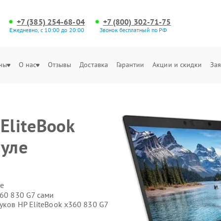
+7 (385) 254-68-04
+7 (800) 302-71-75
Ежедневно, с 10:00 до 20:00
Звонок бесплатный по РФ
ны
О нас
Отзывы
Доставка
Гарантии
Акции и скидки
Зая
EliteBook
ауле
е
360 830 G7 сами
уков HP EliteBook x360 830 G7