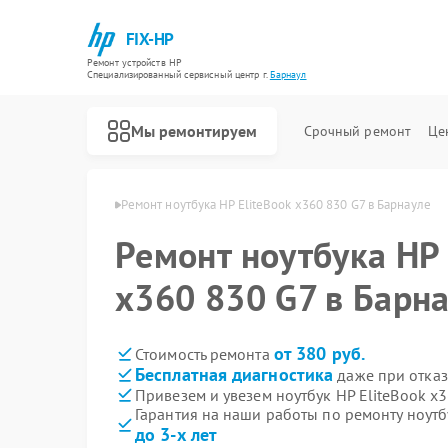
FIX-HP
Ремонт устройств HP
Специализированный cервисный центр г.
Барнаул
Мы ремонтируем
Срочный ремонт
Це
буков HP в Барнауле
Ремонт ноутбука HP EliteBook x360 830 G7 в Барнауле
Ремонт ноутбука HP 
x360 830 G7 в Барн
от 380 руб.
Стоимость ремонта
Бесплатная диагностика
даже при отказ
Привезем и увезем ноутбук HP EliteBook x
Гарантия на наши работы по ремонту ноутб
до 3-х лет