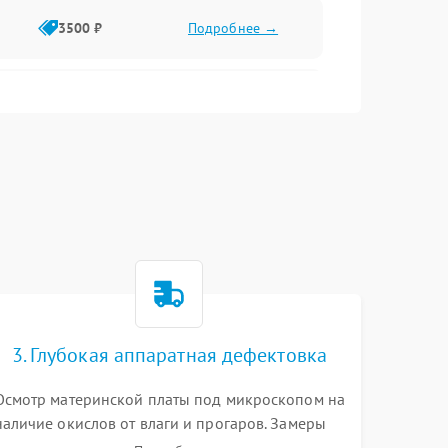
3500 ₽
Подробнее →
2500 ₽
Подробнее →
2000 ₽
Подробнее →
2500 ₽
Подробнее →
3. Глубокая аппаратная дефектовка
3000 ₽
Подробнее →
Осмотр материнской платы под микроскопом на
наличие окислов от влаги и прогаров. Замеры
2000 ₽
Подробнее →
сопротивлений и дежурных напряжений.