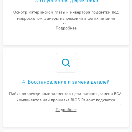
3. Углубленная дефектовка
Осмотр материнской платы и инвертора подсветки под
микроскопом. Замеры напряжений в цепях питания
процессора и видеокарты. Проверка состояния жесткого
Подробнее
диска и оперативной памяти с помощью POST-карт и
мультиметра.
4. Восстановление и замена деталей
Пайка поврежденных элементов цепи питания, замена BGA-
компонентов или прошивка BIOS. Ремонт подсветки
матрицы, замена неисправного накопителя на скоростной
Подробнее
SSD или установка новых модулей памяти.