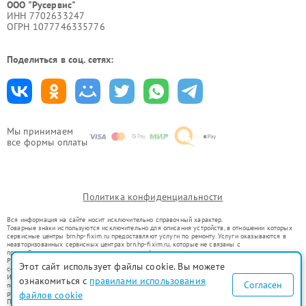
ООО "Русервис"
ИНН 7702633247
ОГРН 1077746335776
Поделиться в соц. сетях:
Мы принимаем
все формы оплаты
Политика конфиденциальности
Вся информация на сайте носит исключительно справочный характер.
Товарные знаки используются исключительно для описания устройств, в отношении которых
сервисные центры brn.hp-fixim.ru предоставляют услуги по ремонту. Услуги оказываются в
неавторизованных сервисных центрах brn.hp-fixim.ru, которые не связаны с
правообладателями товарных знаков или их официальными представителями.
Ремонт осуществляется для устройств, уже введенных в гражданский оборот в соответствии
Этот сайт использует файлы cookie. Вы можете
со статьей 1487 ГК РФ.
Использование товарных знаков не преследует цели индивидуализации услуг или введения
ознакомиться с
правилами использования
Согласен
потребителей в заблуждение, а служит для информирования о предоставляемых услугах по
ремонту техники указанных брендов.
файлов cookie
Представленная на сайте информация не является публичной офертой, определяемой