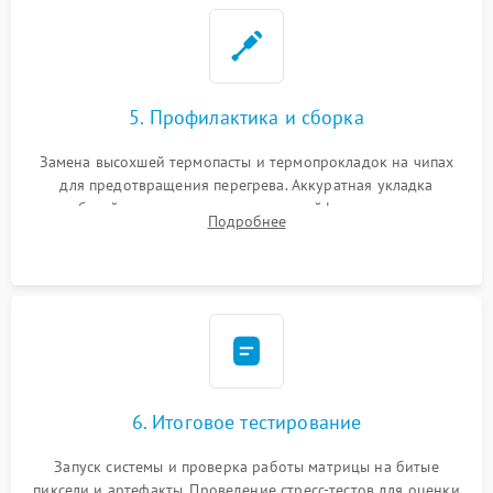
5. Профилактика и сборка
Замена высохшей термопасты и термопрокладок на чипах
для предотвращения перегрева. Аккуратная укладка
кабелей, подключение хрупких шлейфов матрицы и
Подробнее
надежная фиксация всех элементов внутри корпуса
моноблока.
6. Итоговое тестирование
Запуск системы и проверка работы матрицы на битые
пиксели и артефакты. Проведение стресс-тестов для оценки