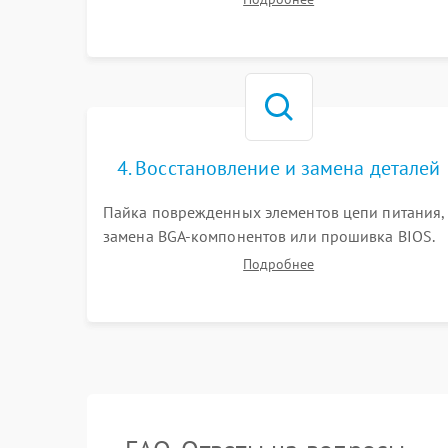
работы периферии для сужения круга
возможных неисправностей перед вскрытием.
4. Восстановление и замена деталей
Пайка поврежденных элементов цепи питания,
замена BGA-компонентов или прошивка BIOS.
Ремонт подсветки матрицы, замена
Подробнее
неисправного накопителя на скоростной SSD
или установка новых модулей памяти.