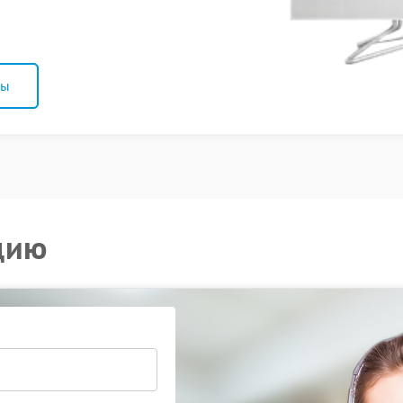
ны
цию