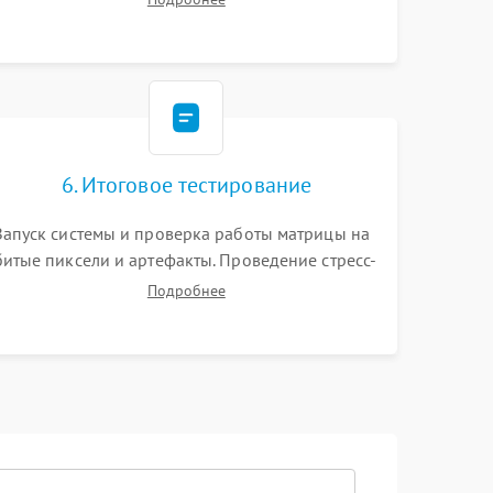
видеокарты. Проверка состояния жесткого
диска и оперативной памяти с помощью POST-
карт и мультиметра.
6. Итоговое тестирование
Запуск системы и проверка работы матрицы на
битые пиксели и артефакты. Проведение стресс-
тестов для оценки эффективности охлаждения.
Подробнее
Проверка Wi-Fi, камеры, микрофона и всех
портов перед выдачей устройства.