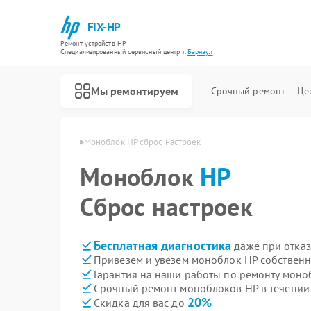
FIX-HP
Ремонт устройств HP
Специализированный cервисный центр г.
Барнаул
Мы ремонтируем
Срочный ремонт
Це
оков HP в Барнауле
Моноблок HP сброс настроек
Моноблок
HP
Сброс настроек
Бесплатная диагностика
даже при отказ
Привезем и увезем моноблок HP собственн
Гарантия на наши работы по ремонту мон
Срочный ремонт моноблоков HP в течении
20%
Скидка для вас до