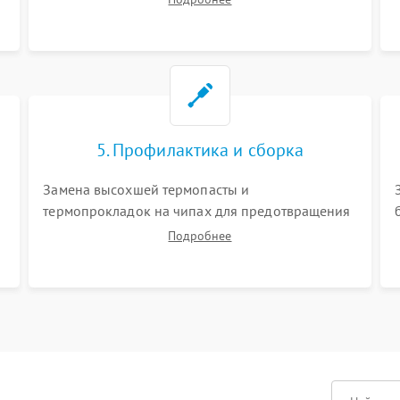
матрицы и питания. Очистка массивной системы
охлаждения от скопившейся пыли.
5. Профилактика и сборка
Замена высохшей термопасты и
термопрокладок на чипах для предотвращения
перегрева. Аккуратная укладка кабелей,
Подробнее
подключение хрупких шлейфов матрицы и
надежная фиксация всех элементов внутри
корпуса моноблока.