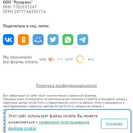
ООО "Русервис"
ИНН 7702633247
ОГРН 1077746335776
Поделиться в соц. сетях:
Мы принимаем
все формы оплаты
Политика конфиденциальности
Вся информация на сайте носит исключительно справочный характер.
Товарные знаки используются исключительно для описания устройств, в отношении которых
сервисные центры brn.hp-fixim.ru предоставляют услуги по ремонту. Услуги оказываются в
неавторизованных сервисных центрах brn.hp-fixim.ru, которые не связаны с
правообладателями товарных знаков или их официальными представителями.
Ремонт осуществляется для устройств, уже введенных в гражданский оборот в соответствии
Этот сайт использует файлы cookie. Вы можете
со статьей 1487 ГК РФ.
Использование товарных знаков не преследует цели индивидуализации услуг или введения
ознакомиться с
правилами использования
Согласен
потребителей в заблуждение, а служит для информирования о предоставляемых услугах по
ремонту техники указанных брендов.
файлов cookie
Представленная на сайте информация не является публичной офертой, определяемой