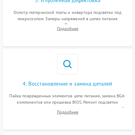
3. Углубленная дефектовка
Осмотр материнской платы и инвертора подсветки под
микроскопом. Замеры напряжений в цепях питания
процессора и видеокарты. Проверка состояния жесткого
Подробнее
диска и оперативной памяти с помощью POST-карт и
мультиметра.
4. Восстановление и замена деталей
Пайка поврежденных элементов цепи питания, замена BGA-
компонентов или прошивка BIOS. Ремонт подсветки
матрицы, замена неисправного накопителя на скоростной
Подробнее
SSD или установка новых модулей памяти.