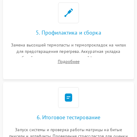
5. Профилактика и сборка
Замена высохшей термопасты и термопрокладок на чипах
для предотвращения перегрева. Аккуратная укладка
кабелей, подключение хрупких шлейфов матрицы и
Подробнее
надежная фиксация всех элементов внутри корпуса
моноблока.
6. Итоговое тестирование
Запуск системы и проверка работы матрицы на битые
пиксели и артефакты. Проведение стресс-тестов для оценки