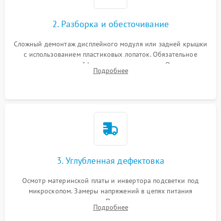
1000 ₽
Подробнее →
управления
Повреждение внутренних проводов
2. Разборка и обесточивание
Поломка батареи (если
2000 ₽
Подробнее →
есть)
Сложный демонтаж дисплейного модуля или задней крышки
Механические повреждения
с использованием пластиковых лопаток. Обязательное
Неисправность тачпада
отключение шлейфов матрицы и питания. Очистка
1500 ₽
Подробнее →
(если есть)
Подробнее
массивной системы охлаждения от скопившейся пыли.
Поломка веб-камеры
1000 ₽
Подробнее →
Неисправность
1000 ₽
Подробнее →
микрофона
Повреждение внутренних
1000 ₽
Подробнее →
3. Углубленная дефектовка
проводов
Осмотр материнской платы и инвертора подсветки под
Неисправность BIOS
1500 ₽
Подробнее →
микроскопом. Замеры напряжений в цепях питания
процессора и видеокарты. Проверка состояния жесткого
Подробнее
диска и оперативной памяти с помощью POST-карт и