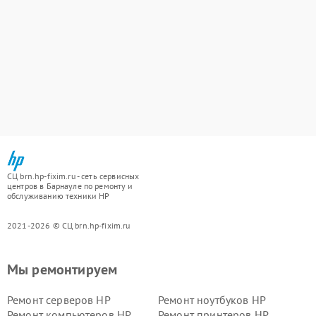
СЦ brn.hp-fixim.ru - сеть сервисных
центров в Барнауле по ремонту и
обслуживанию техники HP
2021-2026 © СЦ brn.hp-fixim.ru
Мы ремонтируем
Ремонт серверов HP
Ремонт ноутбуков HP
Ремонт компьютеров HP
Ремонт принтеров HP