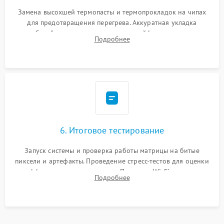
Замена высохшей термопасты и термопрокладок на чипах
для предотвращения перегрева. Аккуратная укладка
кабелей, подключение хрупких шлейфов матрицы и
Подробнее
надежная фиксация всех элементов внутри корпуса
моноблока.
6. Итоговое тестирование
Запуск системы и проверка работы матрицы на битые
пиксели и артефакты. Проведение стресс-тестов для оценки
эффективности охлаждения. Проверка Wi-Fi, камеры,
Подробнее
микрофона и всех портов перед выдачей устройства.