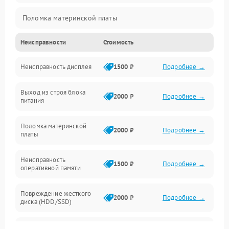
Поломка материнской платы
Неисправности
Стоимость
Неисправность системы охлаждения
Неисправность дисплея
1500 ₽
Подробнее →
Неисправность BIOS
Выход из строя блока
Повреждение корпуса
2000 ₽
Подробнее →
питания
Поломка аудиосистемы (динамики, разъёмы)
Поломка материнской
2000 ₽
Подробнее →
платы
Неисправность Wi-Fi модуля
Неисправность
1500 ₽
Подробнее →
оперативной памяти
Повреждение разъёмов (USB, HDMI и др.)
Повреждение жесткого
Поломка видеокарты
2000 ₽
Подробнее →
диска (HDD/SSD)
Неисправность процессора
Неисправность