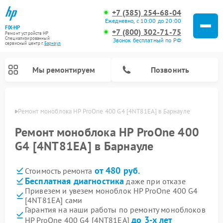
+7 (385) 254-68-04
Ежедневно, с 10:00 до 20:00
FIX-HP
+7 (800) 302-71-75
Ремонт устройств HP
Специализированный
Звонок бесплатный по РФ
cервисный центр г.
Барнаул
Мы ремонтируем
Позвонить
науле
Ремонт моноблока HP ProOne 400 G4 [4NT81EA] в Барнауле
Ремонт моноблока HP ProOne 400
G4 [4NT81EA] в Барнауле
от 480 руб.
Стоимость ремонта
Бесплатная диагностика
даже при отказе
Привезем и увезем моноблок HP ProOne 400 G4
[4NT81EA] сами
Гарантия на наши работы по ремонту моноблоков
до 3-х лет
HP ProOne 400 G4 [4NT81EA]