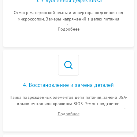
3. Углубленная дефектовка
Осмотр материнской платы и инвертора подсветки под
микроскопом. Замеры напряжений в цепях питания
процессора и видеокарты. Проверка состояния жесткого
Подробнее
диска и оперативной памяти с помощью POST-карт и
мультиметра.
4. Восстановление и замена деталей
Пайка поврежденных элементов цепи питания, замена BGA-
компонентов или прошивка BIOS. Ремонт подсветки
матрицы, замена неисправного накопителя на скоростной
Подробнее
SSD или установка новых модулей памяти.