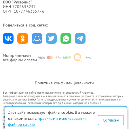
ООО "Русервис"
ИНН 7702633247
ОГРН 1077746335776
Поделиться в соц. сетях:
Мы принимаем
все формы оплаты
Политика конфиденциальности
Вся информация на сайте носит исключительно справочный характер.
Товарные знаки используются исключительно для описания устройств, в отношении которых
сервисные центры brn.hp-fixim.ru предоставляют услуги по ремонту. Услуги оказываются в
неавторизованных сервисных центрах brn.hp-fixim.ru, которые не связаны с
правообладателями товарных знаков или их официальными представителями.
Ремонт осуществляется для устройств, уже введенных в гражданский оборот в соответствии
Этот сайт использует файлы cookie. Вы можете
со статьей 1487 ГК РФ.
Использование товарных знаков не преследует цели индивидуализации услуг или введения
ознакомиться с
правилами использования
Согласен
потребителей в заблуждение, а служит для информирования о предоставляемых услугах по
ремонту техники указанных брендов.
файлов cookie
Представленная на сайте информация не является публичной офертой, определяемой