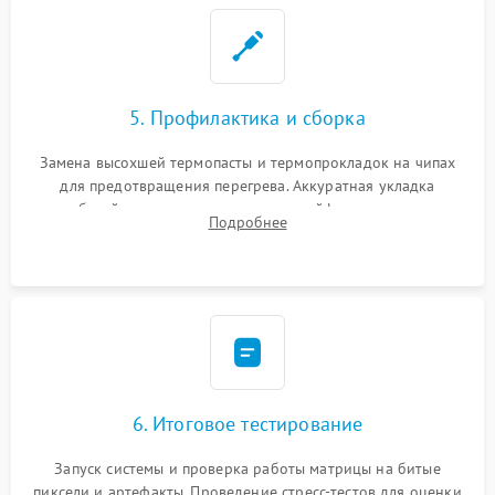
5. Профилактика и сборка
Замена высохшей термопасты и термопрокладок на чипах
для предотвращения перегрева. Аккуратная укладка
кабелей, подключение хрупких шлейфов матрицы и
Подробнее
надежная фиксация всех элементов внутри корпуса
моноблока.
6. Итоговое тестирование
Запуск системы и проверка работы матрицы на битые
пиксели и артефакты. Проведение стресс-тестов для оценки