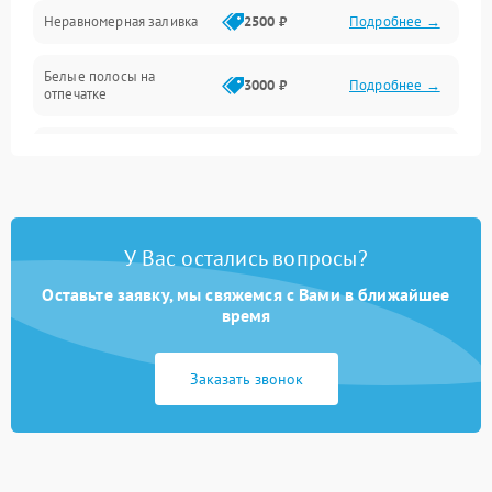
Неравномерная заливка
2500 ₽
Подробнее →
Дисплей и органы управления
Белые полосы на
Изображение
3000 ₽
Подробнее →
отпечатке
Проблемы с механикой
Чёрный фон на листе
3500 ₽
Подробнее →
Питание и запуск
У Вас остались вопросы?
Оставьте заявку, мы свяжемся с Вами в ближайшее
время
Заказать звонок