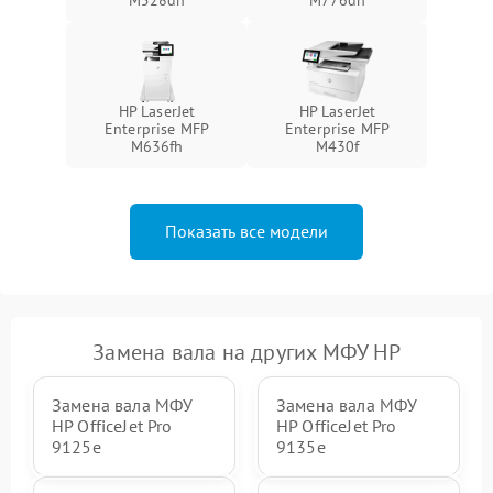
M528dn
M776dn
HP LaserJet
HP LaserJet
Enterprise MFP
Enterprise MFP
M636fh
M430f
Показать все модели
Замена вала на других МФУ HP
Замена вала МФУ
Замена вала МФУ
HP OfficeJet Pro
HP OfficeJet Pro
9125e
9135e