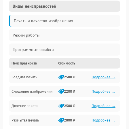
Виды неисправностей
Печать и качество изображения
Режим работы
Программные ошибки
Неисправности
Стоимость
Картриджи и расходники
Бледная печать
2500 ₽
Подробнее →
Сканер и копирование
Смещение изображения
2200 ₽
Подробнее →
Механика и узлы
Двоение текста
2500 ₽
Подробнее →
Программные сбои
Размытая печать
2800 ₽
Подробнее →
Подключение и интерфейсы