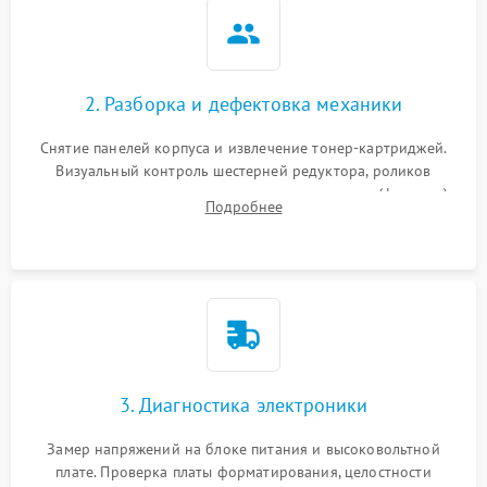
2. Разборка и дефектовка механики
Снятие панелей корпуса и извлечение тонер-картриджей.
Визуальный контроль шестерней редуктора, роликов
захвата, термопленки и прижимного вала в печи (фьюзере).
Подробнее
Проверка оптики сканера на загрязнения.
3. Диагностика электроники
Замер напряжений на блоке питания и высоковольтной
плате. Проверка платы форматирования, целостности