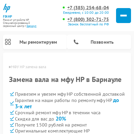
+7 (385) 254-68-04
Ежедневно, с 10:00 до 20:00
FIX-HP
+7 (800) 302-71-75
Ремонт устройств HP
Специализированный
Звонок бесплатный по РФ
cервисный центр г.
Барнаул
Мы ремонтируем
Позвонить
науле
МФУ HP замена вала
Замена вала на мфу HP в Барнауле
Привезем и увезем мфу HP собственной доставкой
до
Гарантия на наши работы по ремонту мфу HP
3-х лет
Срочный ремонт мфу HP в течении часа
20%
Скидка для вас до
Получите 1500 рублей на ремонт
Оригинальные комплектующие HP