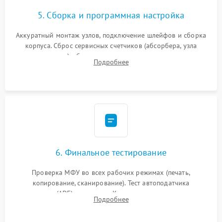
5. Сборка и программная настройка
Аккуратный монтаж узлов, подключение шлейфов и сборка
корпуса. Сброс сервисных счетчиков (абсорбера, узла
закрепления), обновление прошивки и программная
Подробнее
калибровка цветопередачи и позиционирования сканера.
6. Финальное тестирование
Проверка МФУ во всех рабочих режимах (печать,
копирование, сканирование). Тест автоподатчика
документов (ADF) и дуплекса. Контроль качества отпечатка
Подробнее
на отсутствие серого фона, полос и надежность запекания
тонера.