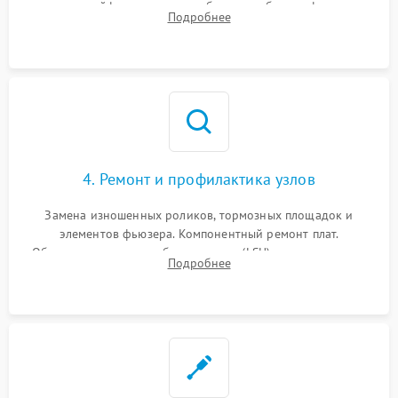
плоских шлейфов сканера и работоспособности флажков и
Подробнее
оптопар (датчиков прохождения бумаги).
4. Ремонт и профилактика узлов
Замена изношенных роликов, тормозных площадок и
элементов фьюзера. Компонентный ремонт плат.
Обязательная очистка блока лазера (LSU), зеркал и тракта
Подробнее
печати от просыпанного тонера и бумажной пыли.