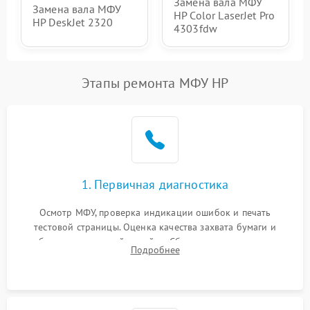
Замена вала МФУ
Замена вала МФУ
HP Color LaserJet Pro
HP DeskJet 2320
4303fdw
Этапы ремонта МФУ HP
1. Первичная диагностика
Осмотр МФУ, проверка индикации ошибок и печать
тестовой страницы. Оценка качества захвата бумаги и
работы сканирующей линейки. Сбор данных о замятиях,
Подробнее
дефектах изображения или посторонних шумах при работе.