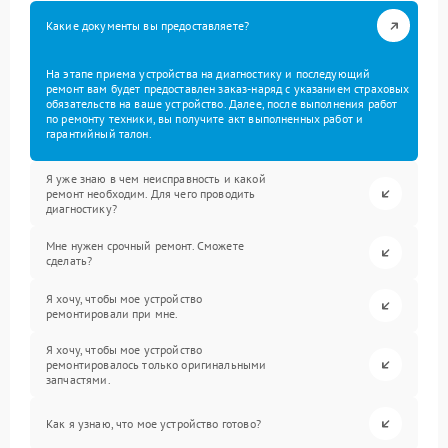
Какие документы вы предоставляете?
На этапе приема устройства на диагностику и последующий
ремонт вам будет предоставлен заказ-наряд с указанием страховых
обязательств на ваше устройство. Далее, после выполнения работ
по ремонту техники, вы получите акт выполненных работ и
гарантийный талон.
Я уже знаю в чем неисправность и какой
ремонт необходим. Для чего проводить
диагностику?
Мне нужен срочный ремонт. Сможете
сделать?
Я хочу, чтобы мое устройство
ремонтировали при мне.
Я хочу, чтобы мое устройство
ремонтировалось только оригинальными
запчастями.
Как я узнаю, что мое устройство готово?