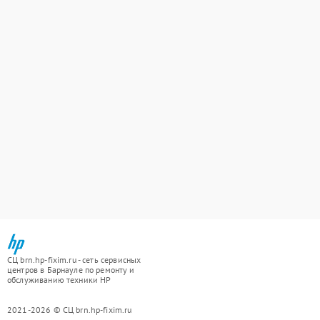
СЦ brn.hp-fixim.ru - сеть сервисных
центров в Барнауле по ремонту и
обслуживанию техники HP
2021-2026 © СЦ brn.hp-fixim.ru