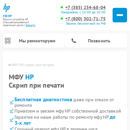
+7 (385) 254-68-04
Ежедневно, с 10:00 до 20:00
FIX-HP
+7 (800) 302-71-75
Ремонт устройств HP
Специализированный
Звонок бесплатный по РФ
cервисный центр г.
Барнаул
Мы ремонтируем
Позвонить
науле
МФУ HP скрип при печати
МФУ
HP
Скрип при печати
Бесплатная диагностика
даже при отказе от
ремонта
Привезем и увезем мфу HP собственной доставкой
до
Гарантия на наши работы по ремонту мфу HP
3-х лет
Срочный ремонт мфу HP в течении часа