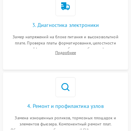
3. Диагностика электроники
Замер напряжений на блоке питания и высоковольтной
плате. Проверка платы форматирования, целостности
плоских шлейфов сканера и работоспособности флажков и
Подробнее
оптопар (датчиков прохождения бумаги).
4. Ремонт и профилактика узлов
Замена изношенных роликов, тормозных площадок и
элементов фьюзера. Компонентный ремонт плат.
Обязательная очистка блока лазера (LSU), зеркал и тракта