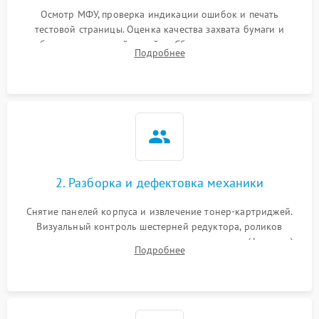
Осмотр МФУ, проверка индикации ошибок и печать
тестовой страницы. Оценка качества захвата бумаги и
работы сканирующей линейки. Сбор данных о замятиях,
Подробнее
дефектах изображения или посторонних шумах при работе.
2. Разборка и дефектовка механики
Снятие панелей корпуса и извлечение тонер-картриджей.
Визуальный контроль шестерней редуктора, роликов
захвата, термопленки и прижимного вала в печи (фьюзере).
Подробнее
Проверка оптики сканера на загрязнения.