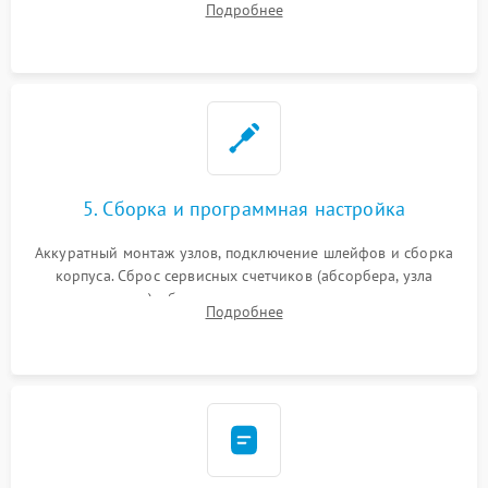
Подробнее
печати от просыпанного тонера и бумажной пыли.
5. Сборка и программная настройка
Аккуратный монтаж узлов, подключение шлейфов и сборка
корпуса. Сброс сервисных счетчиков (абсорбера, узла
закрепления), обновление прошивки и программная
Подробнее
калибровка цветопередачи и позиционирования сканера.