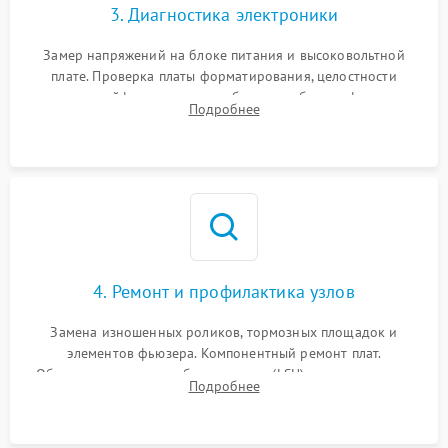
3. Диагностика электроники
Замер напряжений на блоке питания и высоковольтной
плате. Проверка платы форматирования, целостности
плоских шлейфов сканера и работоспособности флажков и
Подробнее
оптопар (датчиков прохождения бумаги).
4. Ремонт и профилактика узлов
Замена изношенных роликов, тормозных площадок и
элементов фьюзера. Компонентный ремонт плат.
Обязательная очистка блока лазера (LSU), зеркал и тракта
Подробнее
печати от просыпанного тонера и бумажной пыли.