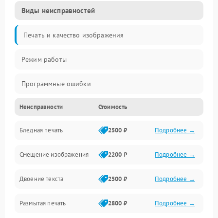
Виды неисправностей
Печать и качество изображения
Режим работы
Программные ошибки
Неисправности
Стоимость
Картриджи и расходники
Бледная печать
2500 ₽
Подробнее →
Сканер и копирование
Смещение изображения
2200 ₽
Подробнее →
Механика и узлы
Двоение текста
2500 ₽
Подробнее →
Программные сбои
Размытая печать
2800 ₽
Подробнее →
Подключение и интерфейсы