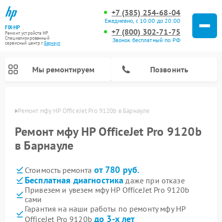
+7 (385) 254-68-04
Ежедневно, с 10:00 до 20:00
FIX-HP
+7 (800) 302-71-75
Ремонт устройств HP
Специализированный
Звонок бесплатный по РФ
cервисный центр г.
Барнаул
Мы ремонтируем
Позвонить
науле
Ремонт мфу HP OfficeJet Pro 9120b в Барнауле
Ремонт мфу HP OfficeJet Pro 9120b
в Барнауле
от 780 руб.
Стоимость ремонта
Бесплатная диагностика
даже при отказе
Привезем и увезем мфу HP OfficeJet Pro 9120b
сами
Гарантия на наши работы по ремонту мфу HP
до 3-х лет
OfficeJet Pro 9120b