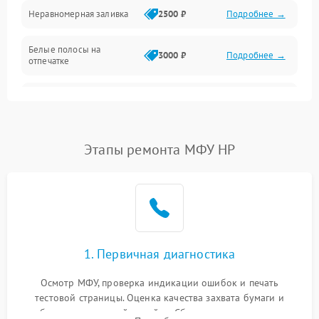
Неравномерная заливка
2500 ₽
Подробнее →
Дисплей и органы управления
Белые полосы на
Изображение
3000 ₽
Подробнее →
отпечатке
Проблемы с механикой
Чёрный фон на листе
3500 ₽
Подробнее →
Питание и запуск
Этапы ремонта МФУ HP
1. Первичная диагностика
Осмотр МФУ, проверка индикации ошибок и печать
тестовой страницы. Оценка качества захвата бумаги и
работы сканирующей линейки. Сбор данных о замятиях,