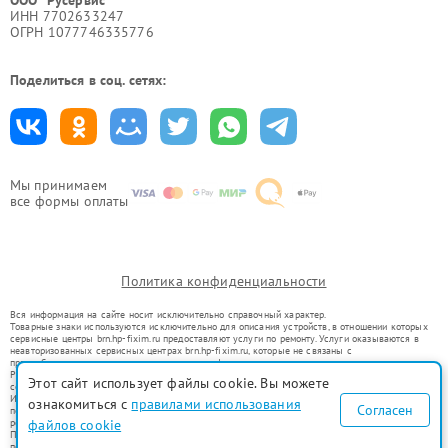
ООО "Русервис"
ИНН 7702633247
ОГРН 1077746335776
Поделиться в соц. сетях:
Мы принимаем
все формы оплаты
Политика конфиденциальности
Вся информация на сайте носит исключительно справочный характер.
Товарные знаки используются исключительно для описания устройств, в отношении которых
сервисные центры brn.hp-fixim.ru предоставляют услуги по ремонту. Услуги оказываются в
неавторизованных сервисных центрах brn.hp-fixim.ru, которые не связаны с
правообладателями товарных знаков или их официальными представителями.
Ремонт осуществляется для устройств, уже введенных в гражданский оборот в соответствии
Этот сайт использует файлы cookie. Вы можете
со статьей 1487 ГК РФ.
Использование товарных знаков не преследует цели индивидуализации услуг или введения
ознакомиться с
правилами использования
Согласен
потребителей в заблуждение, а служит для информирования о предоставляемых услугах по
ремонту техники указанных брендов.
файлов cookie
Представленная на сайте информация не является публичной офертой, определяемой
положениями Статьи 437(2) Гражданского кодекса РФ