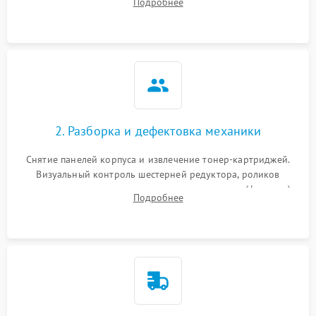
Подробнее
дефектах изображения или посторонних шумах при работе.
2. Разборка и дефектовка механики
Снятие панелей корпуса и извлечение тонер-картриджей.
Визуальный контроль шестерней редуктора, роликов
захвата, термопленки и прижимного вала в печи (фьюзере).
Подробнее
Проверка оптики сканера на загрязнения.