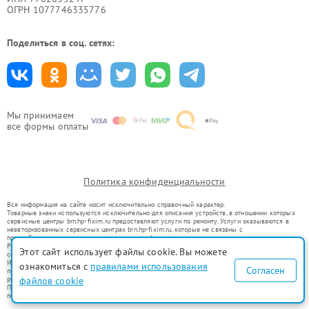
ОГРН 1077746335776
Поделиться в соц. сетях:
Мы принимаем
все формы оплаты
Политика конфиденциальности
Вся информация на сайте носит исключительно справочный характер.
Товарные знаки используются исключительно для описания устройств, в отношении которых
сервисные центры brn.hp-fixim.ru предоставляют услуги по ремонту. Услуги оказываются в
неавторизованных сервисных центрах brn.hp-fixim.ru, которые не связаны с
правообладателями товарных знаков или их официальными представителями.
Ремонт осуществляется для устройств, уже введенных в гражданский оборот в соответствии
Этот сайт использует файлы cookie. Вы можете
со статьей 1487 ГК РФ.
Использование товарных знаков не преследует цели индивидуализации услуг или введения
ознакомиться с
правилами использования
Согласен
потребителей в заблуждение, а служит для информирования о предоставляемых услугах по
ремонту техники указанных брендов.
файлов cookie
Представленная на сайте информация не является публичной офертой, определяемой
положениями Статьи 437(2) Гражданского кодекса РФ