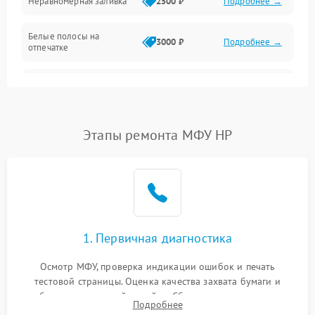
Неравномерная заливка
2500 ₽
Подробнее →
Дисплей и органы управления
Белые полосы на
Изображение
3000 ₽
Подробнее →
отпечатке
Проблемы с механикой
Чёрный фон на листе
3500 ₽
Подробнее →
Питание и запуск
Этапы ремонта МФУ HP
1. Первичная диагностика
Осмотр МФУ, проверка индикации ошибок и печать
тестовой страницы. Оценка качества захвата бумаги и
работы сканирующей линейки. Сбор данных о замятиях,
Подробнее
дефектах изображения или посторонних шумах при работе.