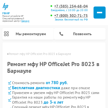
+7 (385) 254-68-04
Ежедневно, с 10:00 до 20:00
FIX-HP
+7 (800) 302-71-75
Ремонт устройств HP
Специализированный
Звонок бесплатный по РФ
cервисный центр г.
Барнаул
Мы ремонтируем
Позвонить
науле
Ремонт мфу HP OfficeJet Pro 8023 в Барнауле
Ремонт мфу HP OfficeJet Pro 8023 в
Барнауле
от 780 руб.
Стоимость ремонта
Бесплатная диагностика
даже при отказе
Привезем и увезем мфу HP OfficeJet Pro 8023 сами
Гарантия на наши работы по ремонту мфу HP
до 3-х лет
OfficeJet Pro 8023
Срочный ремонт мфу HP OfficeJet Pro 8023 в