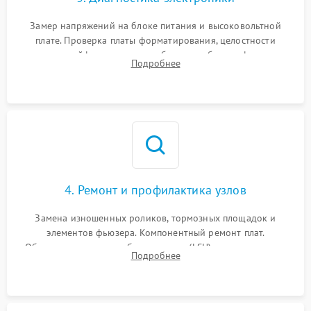
Замер напряжений на блоке питания и высоковольтной
плате. Проверка платы форматирования, целостности
плоских шлейфов сканера и работоспособности флажков и
Подробнее
оптопар (датчиков прохождения бумаги).
4. Ремонт и профилактика узлов
Замена изношенных роликов, тормозных площадок и
элементов фьюзера. Компонентный ремонт плат.
Обязательная очистка блока лазера (LSU), зеркал и тракта
Подробнее
печати от просыпанного тонера и бумажной пыли.