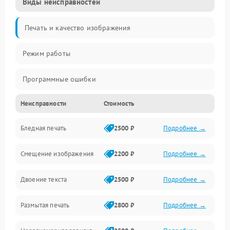
Виды неисправностей
Печать и качество изображения
Режим работы
Программные ошибки
Неисправности
Стоимость
Картриджи и расходники
Бледная печать
2500 ₽
Подробнее →
Сканер и копирование
Смещение изображения
2200 ₽
Подробнее →
Механика и узлы
Двоение текста
2500 ₽
Подробнее →
Программные сбои
Размытая печать
2800 ₽
Подробнее →
Подключение и интерфейсы