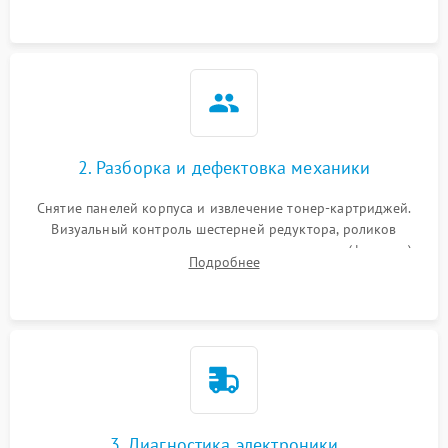
2. Разборка и дефектовка механики
Снятие панелей корпуса и извлечение тонер-картриджей.
Визуальный контроль шестерней редуктора, роликов
захвата, термопленки и прижимного вала в печи (фьюзере).
Подробнее
Проверка оптики сканера на загрязнения.
3. Диагностика электроники