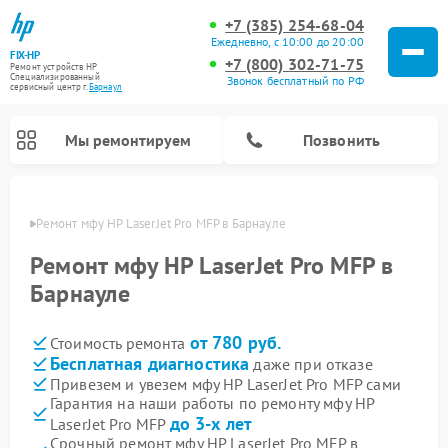
+7 (385) 254-68-04
Ежедневно, с 10:00 до 20:00
FIX-HP
+7 (800) 302-71-75
Ремонт устройств HP
Специализированный
Звонок бесплатный по РФ
cервисный центр г.
Барнаул
Мы ремонтируем
Позвонить
науле
Ремонт мфу HP LaserJet Pro MFP в Барнауле
Ремонт мфу HP LaserJet Pro MFP в
Барнауле
от 780 руб.
Стоимость ремонта
Бесплатная диагностика
даже при отказе
Привезем и увезем мфу HP LaserJet Pro MFP сами
Гарантия на наши работы по ремонту мфу HP
до 3-х лет
LaserJet Pro MFP
Срочный ремонт мфу HP LaserJet Pro MFP в