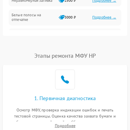
Неравномерная заливка
2500 ₽
Подробнее →
Дисплей и органы управления
Белые полосы на
Изображение
3000 ₽
Подробнее →
отпечатке
Проблемы с механикой
Чёрный фон на листе
3500 ₽
Подробнее →
Питание и запуск
Этапы ремонта МФУ HP
1. Первичная диагностика
Осмотр МФУ, проверка индикации ошибок и печать
тестовой страницы. Оценка качества захвата бумаги и
работы сканирующей линейки. Сбор данных о замятиях,
Подробнее
дефектах изображения или посторонних шумах при работе.