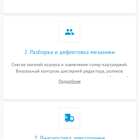
2. Разборка и дефектовка механики
Снятие панелей корпуса и извлечение тонер-картриджей.
Визуальный контроль шестерней редуктора, роликов
захвата, термопленки и прижимного вала в печи (фьюзере).
Подробнее
Проверка оптики сканера на загрязнения.
3. Диагностика электроники