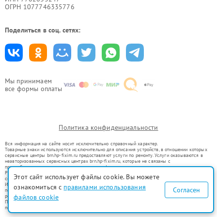
ОГРН 1077746335776
Поделиться в соц. сетях:
Мы принимаем
все формы оплаты
Политика конфиденциальности
Вся информация на сайте носит исключительно справочный характер.
Товарные знаки используются исключительно для описания устройств, в отношении которых
сервисные центры brn.hp-fixim.ru предоставляют услуги по ремонту. Услуги оказываются в
неавторизованных сервисных центрах brn.hp-fixim.ru, которые не связаны с
правообладателями товарных знаков или их официальными представителями.
Ремонт осуществляется для устройств, уже введенных в гражданский оборот в соответствии
Этот сайт использует файлы cookie. Вы можете
со статьей 1487 ГК РФ.
Использование товарных знаков не преследует цели индивидуализации услуг или введения
ознакомиться с
правилами использования
Согласен
потребителей в заблуждение, а служит для информирования о предоставляемых услугах по
ремонту техники указанных брендов.
файлов cookie
Представленная на сайте информация не является публичной офертой, определяемой
положениями Статьи 437(2) Гражданского кодекса РФ