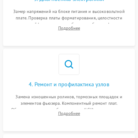
Замер напряжений на блоке питания и высоковольтной
плате. Проверка платы форматирования, целостности
плоских шлейфов сканера и работоспособности флажков и
Подробнее
оптопар (датчиков прохождения бумаги).
4. Ремонт и профилактика узлов
Замена изношенных роликов, тормозных площадок и
элементов фьюзера. Компонентный ремонт плат.
Обязательная очистка блока лазера (LSU), зеркал и тракта
Подробнее
печати от просыпанного тонера и бумажной пыли.