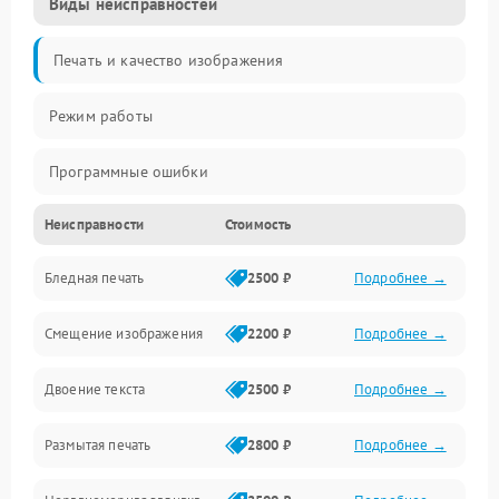
Виды неисправностей
Печать и качество изображения
Режим работы
Программные ошибки
Неисправности
Стоимость
Картриджи и расходники
Бледная печать
2500 ₽
Подробнее →
Сканер и копирование
Смещение изображения
2200 ₽
Подробнее →
Механика и узлы
Двоение текста
2500 ₽
Подробнее →
Программные сбои
Размытая печать
2800 ₽
Подробнее →
Подключение и интерфейсы