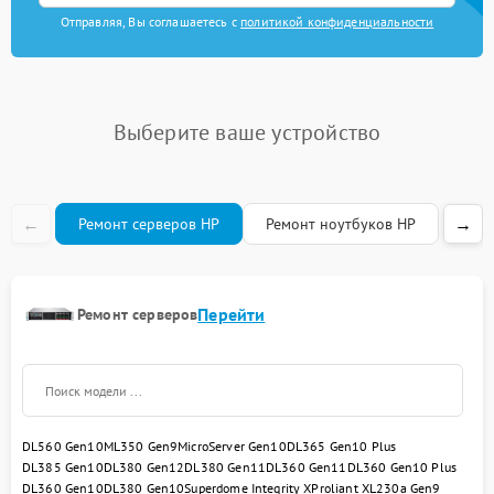
Отправляя, Вы соглашаетесь с
политикой конфиденциальности
Выберите ваше устройство
←
→
Ремонт серверов HP
Ремонт ноутбуков HP
Рем
Перейти
Ремонт серверов
DL560 Gen10
ML350 Gen9
MicroServer Gen10
DL365 Gen10 Plus
DL385 Gen10
DL380 Gen12
DL380 Gen11
DL360 Gen11
DL360 Gen10 Plus
DL360 Gen10
DL380 Gen10
Superdome Integrity Х
Proliant XL230a Gen9