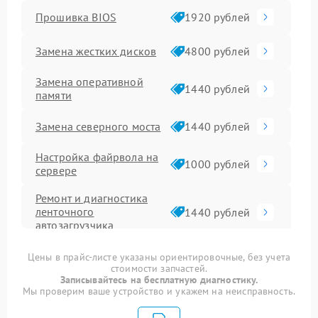
Прошивка BIOS
1920 рублей
Замена жестких дисков
4800 рублей
Замена оперативной
1440 рублей
памяти
Замена северного моста
1440 рублей
Настройка файрвола на
1000 рублей
сервере
Ремонт и диагностика
ленточного
1440 рублей
автозагрузчика
Ремонт ленточного
Цены в прайс-листе указаны ориентировочные, без учета
3200 рублей
накопителя
стоимости запчастей.
Записывайтесь на бесплатную диагностику.
Мы проверим ваше устройство и укажем на неисправность.
Ремонт ленточной
4000 рублей
библиотеки