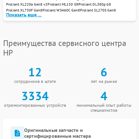
Proliant XL220a Gen8 v2
Proliant ML150 G9
Proliant DL380p G8
Proliant XL730F Gen8
Proliant WS460C Gen8
Proliant SL270S Gen8
Показать еще ...
Преимущества сервисного центра
HP
12
6
сотрудников в штате
лет на рынке
3334
4
отремонтированных устройств
минимальный опыт работы
специалистов
Оригинальные запчасти и
сертифицированные мастера