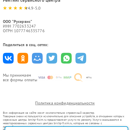
Рейтинг сервисного центра
4.9-5.0
ООО "Русервис"
ИНН 7702633247
ОГРН 1077746335776
Поделиться в соц. сетях:
Мы принимаем
все формы оплаты
Политика конфиденциальности
Вся информация на сайте носит исключительно справочный характер.
Товарные знаки используются исключительно для описания устройств, в отношении которых
сервисные центры brn.hp-fixim.ru предоставляют услуги по ремонту. Услуги оказываются в
неавторизованных сервисных центрах brn.hp-fixim.ru, которые не связаны с
правообладателями товарных знаков или их официальными представителями.